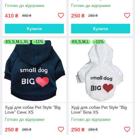
Готово до відправки
Готово до відправки
410
250
₴
₴
460 ₴
280 ₴
Купити
Купити
XS,S,M,L,XL
–11%
XS,S,M,L
–11%
Худі для собак Pet Style "Big
Худі для собак Pet Style "Big
Love" Синє XS
Love" Біла XS
Готово до відправки
Готово до відправки
250
250
₴
₴
280 ₴
280 ₴