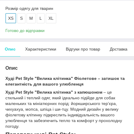
Розмір одягу для тварин
XS
S
M
L
XL
Готово до відправки
Опис
Характеристики
Відгуки про товар
Доставка
Опис
Худі Pet Style "Велика клітинка" Фіолетове – затишок та
елегантність для вашого улюбленця
Худі Pet Style "Велика клітинка" з капюшоном
– це
стильний і теплий одяг, який ідеально підійде для собак
маленьких та мініатюрних порід: йоркширського тер'єра,
чихуахуа, мопса, шпіца і ши-тцу. Модний дизайн у велику
фіолетову клітинку підкреслить індивідуальність вашого
улюбленця та забезпечить тепло та комфорт у прохолодну
погоду.