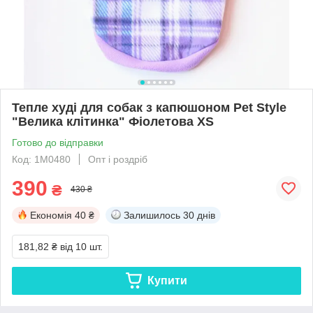
Тепле худі для собак з капюшоном Pet Style
"Велика клітинка" Фіолетова XS
Готово до відправки
Код: 1M0480
Опт і роздріб
390
₴
430 ₴
Економія
40 ₴
Залишилось
30 днів
181,82 ₴
від 10 шт.
Купити