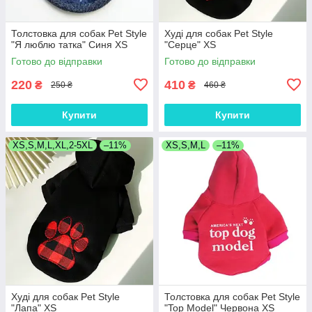
Толстовка для собак Pet Style
Худі для собак Pet Style
"Я люблю татка" Синя XS
"Серце" XS
Готово до відправки
Готово до відправки
220
410
₴
₴
250 ₴
460 ₴
Купити
Купити
XS,S,M,L,XL,2-5XL
–11%
XS,S,M,L
–11%
Худі для собак Pet Style
Толстовка для собак Pet Style
"Лапа" XS
"Top Model" Червона XS