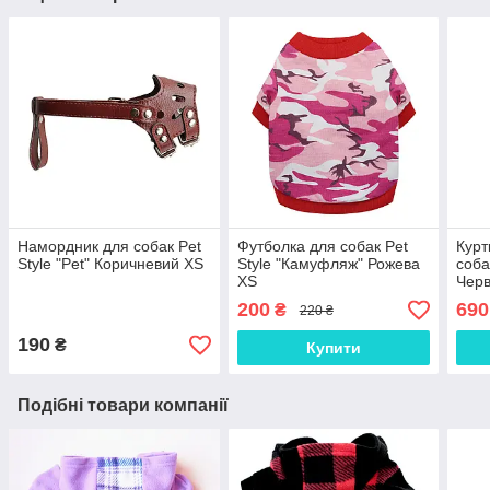
Намордник для собак Pet
Футболка для собак Pet
Курт
Style "Pet" Коричневий XS
Style "Камуфляж" Рожева
соба
XS
Черв
200
690
₴
220 ₴
190
₴
Купити
Подібні товари компанії