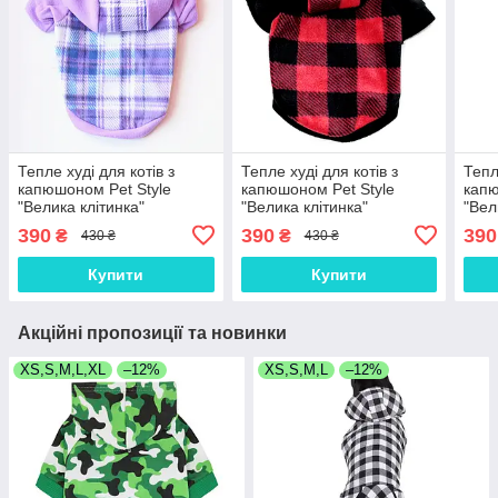
Тепле худі для котів з
Тепле худі для котів з
Тепл
капюшоном Pet Style
капюшоном Pet Style
капю
"Велика клітинка"
"Велика клітинка"
"Вел
Фіолетова XS
Червоно-чорна XS
XS
390
390
390
₴
₴
430 ₴
430 ₴
Купити
Купити
Акційні пропозиції та новинки
XS,S,M,L,XL
–12%
XS,S,M,L
–12%