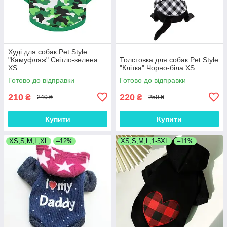
Худі для собак Pet Style
"Камуфляж" Світло-зелена
Толстовка для собак Pet Style
XS
"Клітка" Чорно-біла XS
Готово до відправки
Готово до відправки
210
220
₴
₴
240 ₴
250 ₴
Купити
Купити
XS,S,M,L,XL
–12%
XS,S,M,L,1-5XL
–11%