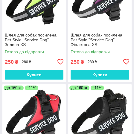
Шлея для собак посилена
Шлея для собак посилена
Pet Style "Service Dog"
Pet Style "Service Dog"
Зелена XS
Фіолетова XS
Готово до відправки
Готово до відправки
250
250
₴
₴
280 ₴
280 ₴
Купити
Купити
до 160 кг
–11%
до 160 кг
–11%