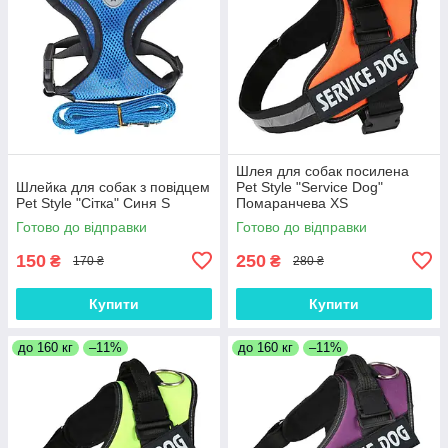
Шлея для собак посилена
Шлейка для собак з повідцем
Pet Style "Service Dog"
Pet Style "Сітка" Синя S
Помаранчева XS
Готово до відправки
Готово до відправки
150
250
₴
₴
170 ₴
280 ₴
Купити
Купити
до 160 кг
–11%
до 160 кг
–11%