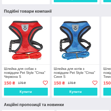
Подібні товари компанії
Шлейка для собак з
Шлейка для котів з
Шлей
повідцем Pet Style "Сітка"
повідцем Pet Style "Сітка"
пові
Червона S
Синя S
Тем
150
150
150
₴
₴
170 ₴
170 ₴
Купити
Купити
Акційні пропозиції та новинки