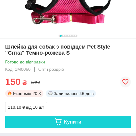
Шлейка для собак з повідцем Pet Style
"Сітка" Темно-рожева S
Готово до відправки
Код: 1M0060
Опт і роздріб
150
₴
170 ₴
Економія
20 ₴
Залишилось
46 днів
118,18 ₴
від 10 шт.
Купити