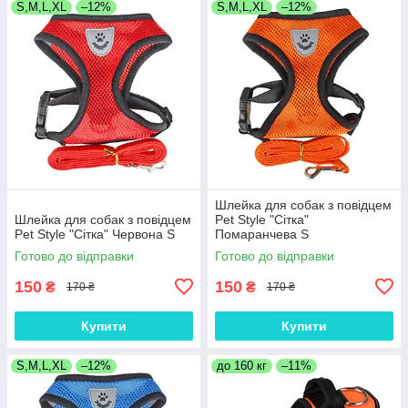
S,M,L,XL
–12%
S,M,L,XL
–12%
Шлейка для собак з повідцем
Шлейка для собак з повідцем
Pet Style "Сітка"
Pet Style "Сітка" Червона S
Помаранчева S
Готово до відправки
Готово до відправки
150
150
₴
₴
170 ₴
170 ₴
Купити
Купити
S,M,L,XL
–12%
до 160 кг
–11%