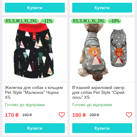
Купити
Купити
XS,S,M,L,XL,2XL
–11%
XS,S,M,L,XL,2XL
–10%
Жилетка для собак з кільцем
В'язаний акриловий светр
Pet Style "Малюнок" Чорна
для собак Pet Style "Сірий
XS
лось" XS
Готово до відправки
Готово до відправки
170
180
₴
₴
190 ₴
200 ₴
Купити
Купити