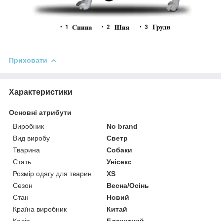
Приховати
Характеристики
Основні атрибути
Виробник
No brand
Вид виробу
Светр
Тварина
Собаки
Стать
Унісекс
Розмір одягу для тварин
XS
Сезон
Весна/Осінь
Стан
Новий
Країна виробник
Китай
Колір
Блакитний