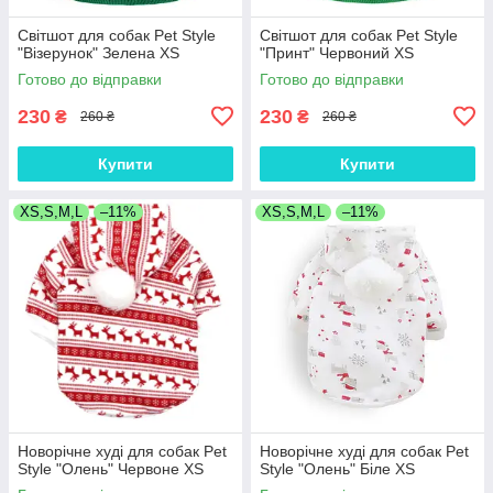
Світшот для собак Pet Style
Світшот для собак Pet Style
"Візерунок" Зелена XS
"Принт" Червоний XS
Готово до відправки
Готово до відправки
230
230
₴
₴
260 ₴
260 ₴
Купити
Купити
XS,S,M,L
–11%
XS,S,M,L
–11%
Новорічне худі для собак Pet
Новорічне худі для собак Pet
Style "Олень" Червоне XS
Style "Олень" Біле XS