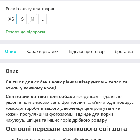
Розмір одягу для тварин
XS
S
M
L
Готово до відправки
Опис
Характеристики
Відгуки про товар
Доставка
Опис
Світшот для собак з новорічним візерунком – тепло та
стиль у кожному кроці
Святковий світшот для собак
з візерунком – ідеальне
рішення для зимових свят. Цей теплий та м’який одяг подарує
комфорт і зробить вашого улюбленця центром уваги на
кожній прогулянці чи фотозйомці. Підійде для йорків,
чихуахуа, шпіцев та інших порід дрібного розміру.
Основні переваги святкового світшота
Трикотажна тканина добре зберігає тепло.