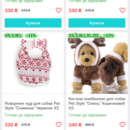
Готово до відправки
Готово до відправки
330
330
₴
₴
370 ₴
370 ₴
Купити
Купити
XS,S,M,L
–11%
XS,S,M,L,XL,2XL
–11%
Костюм комбінезон для собак
Новорічне худі для собак Pet
Pet Style "Олень" Коричневий
Style "Сніжинка" Червоне XS
XS
Готово до відправки
Готово до відправки
330
340
₴
₴
370 ₴
380 ₴