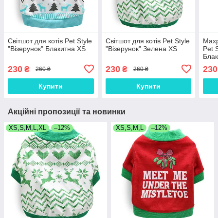
Світшот для котів Pet Style
Світшот для котів Pet Style
Махр
"Візерунок" Блакитна XS
"Візерунок" Зелена XS
Pet 
Блак
230
230
230
₴
₴
260 ₴
260 ₴
Купити
Купити
Акційні пропозиції та новинки
XS,S,M,L,XL
–12%
XS,S,M,L
–12%