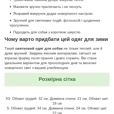
Манжети зручно прилягають і не тиснуть.
Яскравий візерунок додає новорічного настрою.
Зручний для святкових подій, фотосесій і щоденних
прогулянок.
Підходить для собак з короткою шерстю.
Чому варто придбати цей одяг для зими
Такий
святковий одяг для собак
не тільки теплий, але й
дуже зручний. Завдяки якісним матеріалам, світшот не
втрачає форму після прання і довго служить. Він стане
ідеальним варіантом для прохолодних днів та веселих
новорічних свят з вашим улюбленцем.
Розмірна сітка
XS: Обхват грудей: 32 см, Довжина спини: 21 см, Обхват шиї:
18 см
S: Обхват грудей: 34 см, Довжина спини: 24 см, Обхват шиї:
22 см