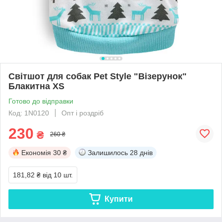
Світшот для собак Pet Style "Візерунок"
Блакитна XS
Готово до відправки
Код: 1N0120
Опт і роздріб
230
₴
260 ₴
Економія
30 ₴
Залишилось
28 днів
181,82 ₴
від 10 шт.
Купити