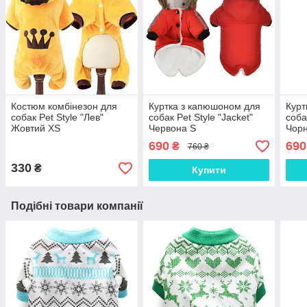
Костюм комбінезон для
Куртка з капюшоном для
Курт
собак Pet Style "Лев"
собак Pet Style "Jacket"
соба
Жовтий XS
Червона S
Чор
690
690
₴
760 ₴
330
₴
Купити
Подібні товари компанії