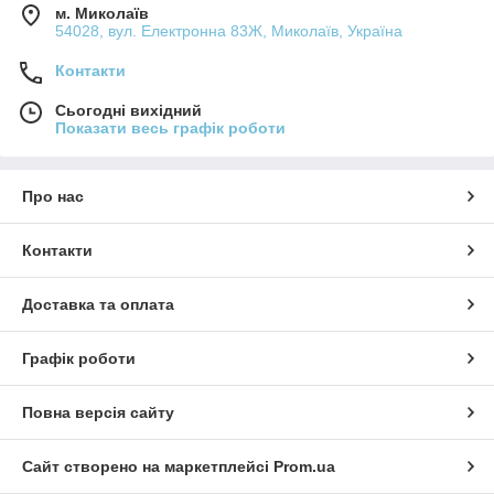
захист
м. Миколаїв
Комплексні препарати
— одночасно проти
54028, вул. Електронна 83Ж, Миколаїв, Україна
внутрішніх і зовнішніх паразитів
Контакти
Засоби для профілактики
— з урахуванням ваги,
віку та способу життя
Сьогодні вихідний
Показати весь графік роботи
Усі засоби мають сертифікати якості, безпечні при
дотриманні дозування та підходять для домашніх і вуличних
котів. Є спеціальні формули для кошенят, алергіків і тварин із
чутливою шкірою.
Про нас
Захистіть свого кота — оберіть ефективний препарат
від паразитів і глистів у нашому магазині!
Контакти
Доставка та оплата
Графік роботи
Повна версія сайту
Сайт створено на маркетплейсі
Prom.ua