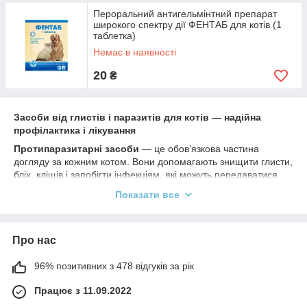
Пероральний антигельмінтний препарат
широкого спектру дії ФЕНТАБ для котів (1
таблетка)
Немає в наявності
20
₴
Засоби від глистів і паразитів для котів — надійна
профілактика і лікування
Протипаразитарні засоби
— це обов’язкова частина
догляду за кожним котом. Вони допомагають знищити глисти,
бліх, кліщів і запобігти інфекціям, які можуть передаватися
через паразитів.
Показати все
У нашому каталозі:
Таблетки та суспензії
— для дегельмінтизації
Про нас
кошенят і дорослих котів
Краплі на холку
— зручні у використанні, діють на
96% позитивних з 478 відгуків за рік
паразитів через шкіру
Працює з 11.09.2022
Спреї від бліх і кліщів
— швидка дія і зовнішній