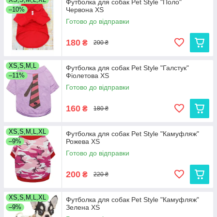
Футболка для собак Pet Style "Поло"
–10%
Червона XS
Готово до відправки
180
₴
200 ₴
XS,S,M,L
Футболка для собак Pet Style "Галстук"
–11%
Фіолетова XS
Готово до відправки
160
₴
180 ₴
XS,S,M,L,XL
Футболка для собак Pet Style "Камуфляж"
–9%
Рожева XS
Готово до відправки
200
₴
220 ₴
XS,S,M,L,XL
Футболка для собак Pet Style "Камуфляж"
–9%
Зелена XS