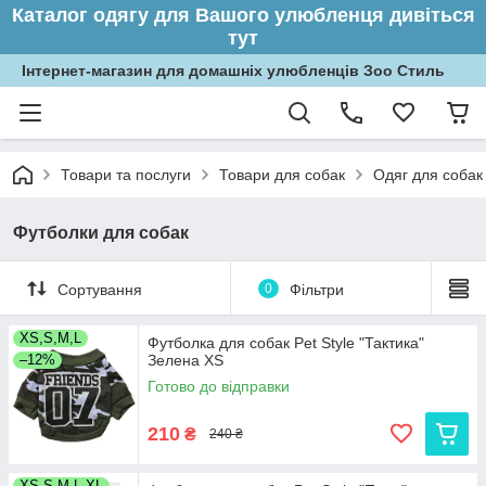
Каталог одягу для Вашого улюбленця дивіться
тут
Інтернет-магазин для домашніх улюбленців Зоо Стиль
Товари та послуги
Товари для собак
Одяг для собак
Футболки для собак
Сортування
0
Фільтри
XS,S,M,L
Футболка для собак Pet Style "Тактика"
–12%
Зелена XS
Готово до відправки
210
₴
240 ₴
XS,S,M,L,XL