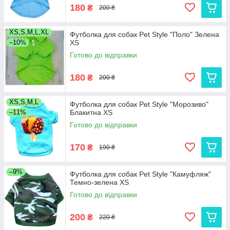
180
₴
200 ₴
XS,S,M,L,XL
Футболка для собак Pet Style "Поло" Зелена
–10%
XS
Готово до відправки
180
₴
200 ₴
XS,S,M,L
Футболка для собак Pet Style "Морозиво"
–11%
Блакитна XS
Готово до відправки
170
₴
190 ₴
–9%
Футболка для собак Pet Style "Камуфляж"
Темно-зелена XS
Готово до відправки
200
₴
220 ₴