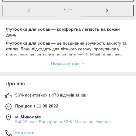
1
/ 7
Футболки для собак — комфортна легкість на кожен
день
Футболки для собак
— це поєднання зручності, захисту та
стилю. Вони підходять для літнього сезону, прогулянок у
парку, домашнього носіння чи фотосесій. М’які та дихаючі
матеріали не натирають, не викликають алергії та
Показати все
дозволяють шкірі дихати.
Переваги футболок для собак:
Про нас
Натуральні та еластичні тканини — бавовна,
трикотаж
96% позитивних з 478 відгуків за рік
Підходить для цуценят, малих та середніх порід
Працює з 11.09.2022
Захищає шерсть від пилу, сонця та комах
Допомагає зменшити кількість шерсті в будинку
м. Миколаїв
54028, вул. Електронна 83Ж, Миколаїв, Україна
Стильні дизайни, принти та кольори
Футболки легко надягати та знімати, вони не сковують рухів і
Контакти