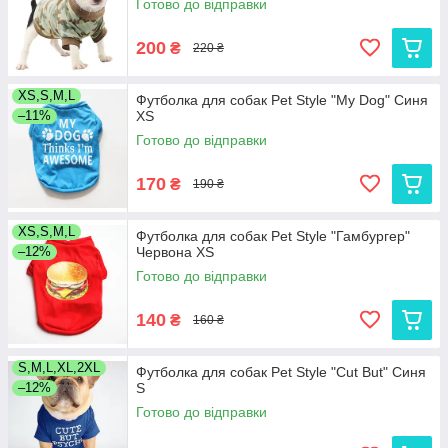
Готово до відправки
200
₴
220 ₴
XS,S,M,L
Футболка для собак Pet Style "My Dog" Синя
–11%
XS
Готово до відправки
170
₴
190 ₴
XS,S,M,L
Футболка для собак Pet Style "Гамбургер"
–12%
Червона XS
Готово до відправки
140
₴
160 ₴
S,M,L,XL,2XL
Футболка для собак Pet Style "Cut But" Синя
–12%
S
Готово до відправки