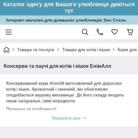
Каталог одягу для Вашого улюбленця дивіться
тут
Інтернет-магазин для домашніх улюбленців Зоо Стиль
Товари та послуги
Товари для котів і кішок
Корм для 
Консерви та паучі для котів і кішок ЕнімАлл
Консервований корм AnimAll виготовлений для дорослих
котів і кішок. Ароматний і смачний, він обов'язково
сподобається вашому вихованцю. До його складу входять
лише натуральні, свіжі інгредієнти.
Переваги та особливості:
якісний склад;
Показати все
привабливий аромат і ніжний смак;
не містить штучних ароматизаторів, барвників та
консервантів.