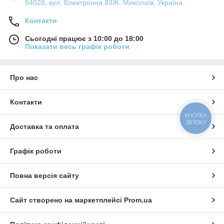
54028, вул. Електронна 83Ж, Миколаїв, Україна
стимулює його активність. Коли улюбленець грається з
м'ятною кулькою, він часто починає облизувати, гризти або
Контакти
грати з нею, що приносить йому задоволення і забезпечує
розвагу.
Сьогодні працює з 10:00 до 18:00
Показати весь графік роботи
Чим м'ятна кулька корисна для кота?
Про нас
Зменшення стресу: м'ятні кульки можуть допомогти
вашій кішці розслабитися і зняти стрес після
Контакти
напруженого дня або під час періодів адаптації до
КНОПКА
нової обстановки.
ЗВ'ЯЗКУ
Доставка та оплата
Стимуляція почуттів: м'ятний аромат кульок зазвичай
дуже привабливий для котів і стимулює їхній нюх. Це
створює у них відчуття задоволення та інтересу до гри.
Графік роботи
Ейфоричний ефект: речовина, що міститься в м'яті,
викликає у котів ейфорію і стимулює їхню ігрову
Повна версія сайту
поведінку. Вони можуть ставати більш активними та
грайливими.
Сайт створено на маркетплейсі
Prom.ua
Натуральні компоненти: м'ятні кульки не містять
штучних добавок або консервантів, що робить їх