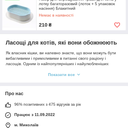
лотку багаторазовий (лоток + 5 упаковок
насіння) Блакитний
Немає в наявності
210
₴
Ласощі для котів, які вони обожнюють
Як власник кішки, ви напевно знаєте, що вони можуть бути
вибагливими і примхливими в питанні свого раціону і
ласощів. Одним із найпопулярніших і найулюбленіших
ласощів є м'ятна кулька для кота. Вона може принести
вашому улюбленцю не тільки задоволення від гри, а й
Показати все
додаткову користь для його здоров'я і благополуччя.
Про нас
Давайте докладніше розберемося, що таке м'ятна кулька для
кота і чому улюбленці так її обожнюють.
96% позитивних з 475 відгуків за рік
Особливості м'ятної кульки для кота
Працює з 11.09.2022
м. Миколаїв
М'ятна куля для кота викликає у вихованця ейфорію і