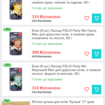
смаком курки, печінки та індички, 60 г
Готово до відправки
310
₴/упаковка
341 ₴/упаковка
–9%
Блок (8 шт.) Ласощі FELIX Party Mix Гриль
Мікс для дорослих котів, зі смаком курки,
яловичини та лосося, 60 г
Готово до відправки
390
₴/упаковка
429 ₴/упаковка
–9%
Блок (8 шт.) Ласощі FELIX Party Mix
Морський Мікс для дорослих котів, зі смаком
лосося, форелі та минтаю, 60 г
Готово до відправки
310
₴/упаковка
341 ₴/упаковка
Топ
М'ятна кулька для котів "Кулька" 27 грам